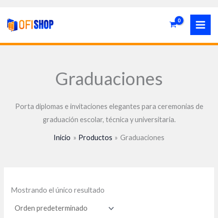
Ir
P
P
al
r
r
contenido
e
e
c
c
Graduaciones
i
i
o
o
Porta diplomas e invitaciones elegantes para ceremonias de
í
á
graduación escolar, técnica y universitaria.
n
x
Inicio
Productos
Graduaciones
i
i
o
o
Mostrando el único resultado