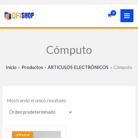
Ir
al
contenido
Cómputo
Inicio
Productos
ARTICULOS ELECTRÓNICOS
Cómputo
Mostrando el único resultado
El
El
precio
precio
¡Oferta!