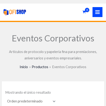
Ir
P
P
al
r
r
contenido
e
e
c
c
Eventos Corporativos
i
i
o
o
Artículos de protocolo y papelería fina para premiaciones,
í
á
aniversarios y eventos empresariales.
n
x
Inicio
Productos
Eventos Corporativos
i
i
o
o
Mostrando el único resultado